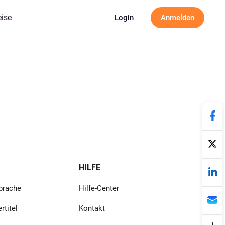
eise
Login
Anmelden
HILFE
Sprache
Hilfe-Center
rtitel
Kontakt