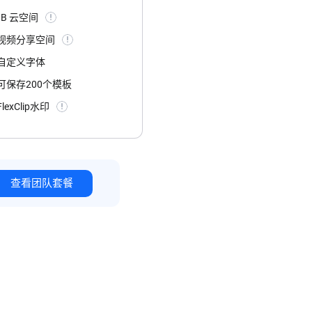
GB 云空间
B 视频分享空间
自定义字体
可保存200个模板
lexClip水印
查看团队套餐