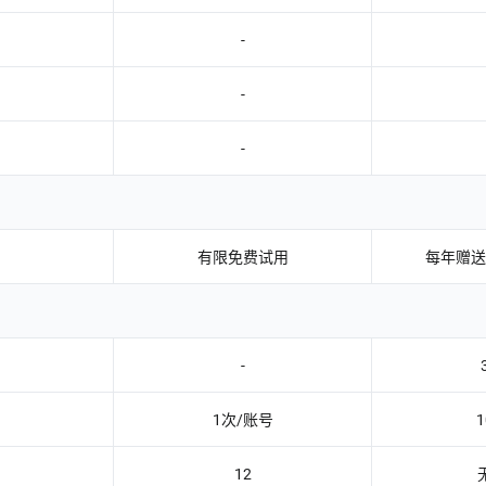
-
-
-
有限免费试用
每年赠送 3
-
1次/账号
1
12