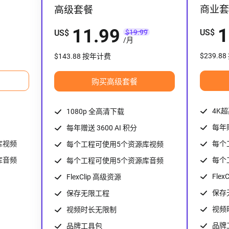
商业套
高级套餐
1
11.99
US
$
US
$
$19.99
/
月
$239.8
$143.88 按年计费
购买高级套餐
4K
1080p 全高清下载
每年赠
每年赠送 3600 AI 积分
库视频
每个
每个工程可使用5个资源库视频
库音频
每个
每个工程可使用5个资源库音频
Flex
FlexClip 高级资源
保存
保存无限工程
视频
视频时长无限制
品牌
品牌工具包