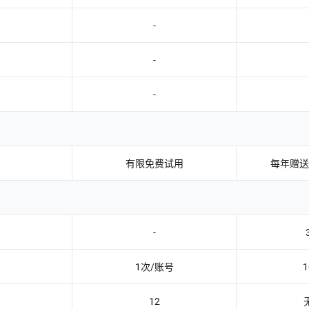
-
-
-
有限免费试用
每年赠送 3
-
1次/账号
1
12