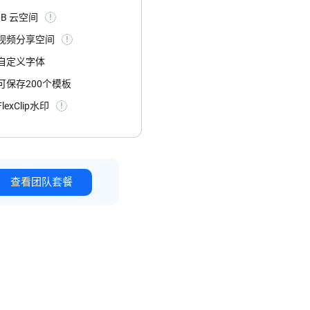
GB 云空间
B 视频分享空间
自定义字体
可保存200个模板
lexClip水印
查看团队套餐