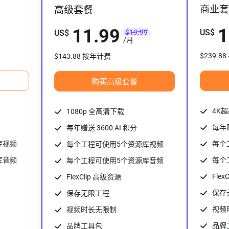
商业套
高级套餐
1
11.99
US
$
US
$
$19.99
/
月
$239.8
$143.88 按年计费
购买高级套餐
4K
1080p 全高清下载
每年赠
每年赠送 3600 AI 积分
库视频
每个
每个工程可使用5个资源库视频
库音频
每个
每个工程可使用5个资源库音频
Flex
FlexClip 高级资源
保存
保存无限工程
视频
视频时长无限制
品牌
品牌工具包